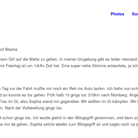
Photos
Ko
mit Marina.
einem Girl auf die Matte zu gehen. In meiner Umgebung gibt es leider nieman
ir Feiertag ist um 14Uhr Zeit hat. Eine super nette Stimme antwortete, ja ich
n Tag vor der Fahrt mußte mir noch ein Reh ins Auto laufen. Ich hatte nun s
nd so konnte es los gehen. Früh halb 10 gings los 310km nach Nürnberg. An
 Frau im Gi, also Sophia stand mir gegenüber. Wir wollten im Gi kämpfen. Wi
n. Nach der Vorbereitung gings los.
d schon gings los. Ich wurde gleich in den Würgegriff genommen, und dann sc
 es mir da gehen, Sophia setzte wieder zum Würgegriff an und sagte noch na j