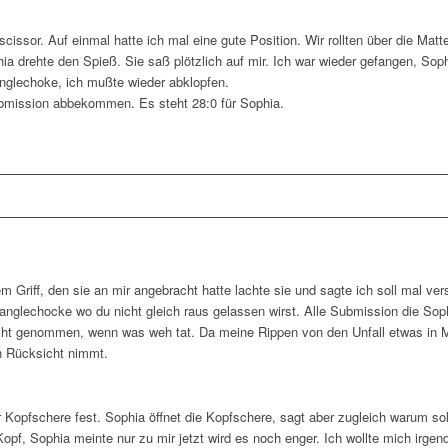
cissor. Auf einmal hatte ich mal eine gute Position. Wir rollten über die Matt
hia drehte den Spieß. Sie saß plötzlich auf mir. Ich war wieder gefangen, S
anglechoke, ich mußte wieder abklopfen.
bmission abbekommen. Es steht 28:0 für Sophia.
em Griff, den sie an mir angebracht hatte lachte sie und sagte ich soll mal 
ianglechocke wo du nicht gleich raus gelassen wirst. Alle Submission die So
ht genommen, wenn was weh tat. Da meine Rippen von den Unfall etwas in M
h Rücksicht nimmt.
Kopfschere fest. Sophia öffnet die Kopfschere, sagt aber zugleich warum soll
f, Sophia meinte nur zu mir jetzt wird es noch enger. Ich wollte mich irgend