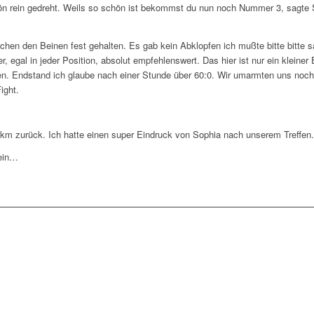
chön rein gedreht. Weils so schön ist bekommst du nun noch Nummer 3, sagte
en den Beinen fest gehalten. Es gab kein Abklopfen ich mußte bitte bitte sa
r, egal in jeder Position, absolut empfehlenswert. Das hier ist nur ein klein
Endstand ich glaube nach einer Stunde über 60:0. Wir umarmten uns nochma
ight.
0km zurück. Ich hatte einen super Eindruck von Sophia nach unserem Treffen.
sein…